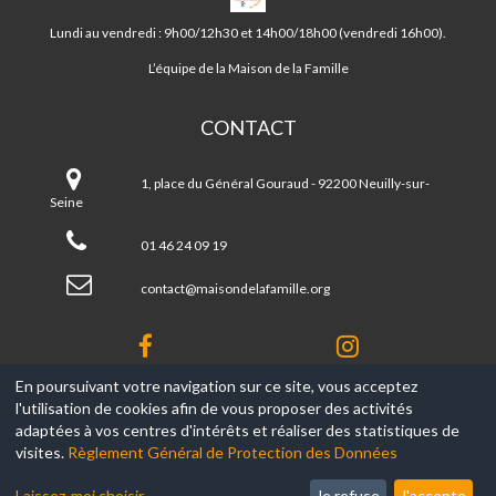
DE
LA
Lundi au vendredi : 9h00/12h30 et 14h00/18h00 (vendredi 16h00).
FAMILLE
DE
L’équipe de la Maison de la Famille
NEUILLY
CONTACT
Maison
de
1, place du Général Gouraud - 92200 Neuilly-sur-
la
Seine
famille
de
01 46 24 09 19
Neuilly
contact@maisondelafamille.org
En poursuivant votre navigation sur ce site, vous acceptez
l'utilisation de cookies afin de vous proposer des activités
© 2017-2026, Ce site est propulsé par
Aniapps.fr
adaptées à vos centres d'intérêts et réaliser des statistiques de
visites.
Règlement Général de Protection des Données
CGV
CGU Aniapps
Laissez-moi choisir
Je refuse
J'accepte