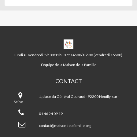
MAISON
DE
LA
Lundi au vendredi : 9h00/12h30 et 14h00/18h00 (vendredi 16h00).
FAMILLE
DE
L’équipe de la Maison de la Famille
NEUILLY
CONTACT
Maison
de
1, place du Général Gouraud - 92200 Neuilly-sur-
la
Seine
famille
de
01 46 24 09 19
Neuilly
contact@maisondelafamille.org