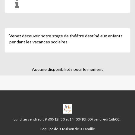
Venez découvrir notre stage de théâtre destiné aux enfants
pendant les vacances scolaires.
Aucune disponibilités pour le moment
MAISON
DE
LA
Lundi au vendredi : 9h00/12h30 et 14h00/18h00 (vendredi 16h00).
FAMILLE
DE
L’équipe de la Maison de la Famille